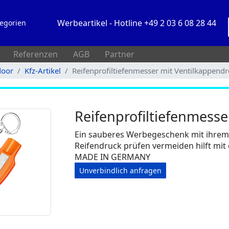
Werbeartikel - Hotline +49 2 03 6 08 28 44
egorien
Referenzen
AGB
Partner
door
Kfz-Artikel
Reifenprofiltiefenmesser mit Ventilkappend
Reifenprofiltiefenmess
Ein sauberes Werbegeschenk mit ihre
Reifendruck prüfen vermeiden hilft mit
MADE IN GERMANY
Unverbindlich anfragen