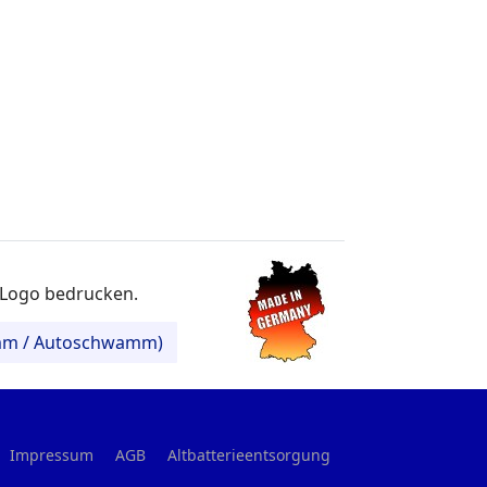
m Logo bedrucken.
amm / Autoschwamm)
Impressum
AGB
Altbatterieentsorgung