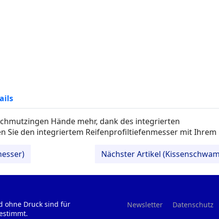
ails
 schmutzingen Hände mehr, dank des integrierten
n Sie den integriertem Reifenprofiltiefenmesser mit Ihre
messer)
Nächster Artikel (Kissenschw
d ohne Druck sind für
Newsletter
Datenschutz
estimmt.