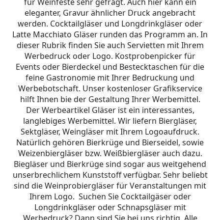
für Weinfeste sehr gefragt. Auch hier kann ein
eleganter, Gravur ähnlicher Druck angebracht
werden. Cocktailgläser und Longdrinkgläser oder
Latte Macchiato Gläser runden das Programm an. In
dieser Rubrik finden Sie auch Servietten mit Ihrem
Werbedruck oder Logo. Kostprobenpicker für
Events oder Bierdeckel und Bestecktaschen für die
feine Gastronomie mit Ihrer Bedruckung und
Werbebotschaft. Unser kostenloser Grafikservice
hilft Ihnen bie der Gestaltung Ihrer Werbemittel.
Der Werbeartikel Gläser ist ein interessantes,
langlebiges Werbemittel. Wir liefern Biergläser,
Sektgläser, Weingläser mit Ihrem Logoaufdruck.
Natürlich gehören Bierkrüge und Bierseidel, sowie
Weizenbiergläser bzw. Weißbiergläser auch dazu.
Biegläser und Bierkrüge sind sogar aus weitgehend
unserbrechlichem Kunststoff verfügbar. Sehr beliebt
sind die Weinprobiergläser für Veranstaltungen mit
Ihrem Logo. Suchen Sie Cocktailgäser oder
Longdrinkgläser oder Schnapsgläser mit
Werbedruck? Dann sind Sie bei uns richtig. Alle