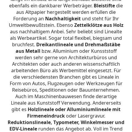
ebenfalls ein dankbarer Werbeträger.
Bleistifte
die
aus Altpapier hergestellt werden erfüllen die
Forderung an
Nachhaltigkeit
und steht für Ihr
Umweltbewußtstein. Ebenso
Zettelklötze aus Holz
aus nachhaltigem Anbei. Sehr beliebt sind Linealte
als Werbeartikel. Sogar total flexibel, biegsam und
bruchfest.
Dreikantlineale und Drehmaßstäbe
aus Metall
bzw. Alluminium oder Kunsststoff
werden sehr gerne von Architekturbüros und
Architekten oder auch anderen wissenschaftlich
arbeitenden Büro als Werbemittel eingesetzt. Für
die verschiedensten Branchen gibt es Lineale in
Form von Autos, Flugzeugen oder Werkzeugen für
Reisebüros, Speditionen oder Bauunternehmen.
Auch im Maschinenbauwesen finde derartige
Lineale aus Kunststoff Verwendung. Andererseits
gibt es
Holzlineale oder Alluminiumlineale mit
Firmeneindruck
oder Lasergravur.
Reduktionslineale, Typometer, Winkelmesser und
EDV-Lineale
runden das Angebot ab. Voll im Trend