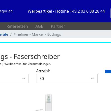
Werbeartikel - Hotline +49 2 03 6 08 28 44
egorien
Referenzen
AGB
Partner
eräte
Fineliner - Marker - Eddings
ngs - Faserschreiber
e | Werbeartikel für Veranstaltungen
Anzahl: