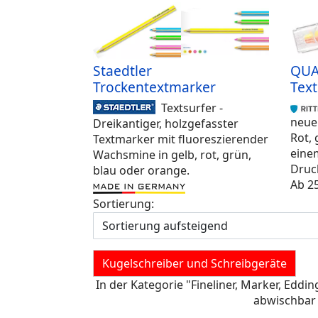
Staedtler
QUAD
Trockentextmarker
Tex
Textsurfer -
neue
Dreikantiger, holzgefasster
Rot, 
Textmarker mit fluoreszierender
einem
Wachsmine in gelb, rot, grün,
Druc
blau oder orange.
Ab 25
Sortierung:
Kugelschreiber und Schreibgeräte
In der Kategorie "Fineliner, Marker, Eddi
abwischbar 