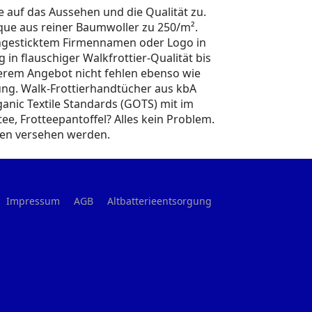
re auf das Aussehen und die Qualität zu.
ique aus reiner Baumwoller zu 250/m².
eingesticktem Firmennamen oder Logo in
in flauschiger Walkfrottier-Qualität bis
nserem Angebot nicht fehlen ebenso wie
tung. Walk-Frottierhandtücher aus kbA
anic Textile Standards (GOTS) mit im
e, Frotteepantoffel? Alles kein Problem.
aben versehen werden.
Impressum
AGB
Altbatterieentsorgung