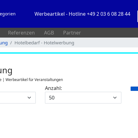
Werbeartikel - Hotline +49 2 03 6 08 28 44
egorien
Referenzen
AGB
Partner
tung
Hotelbedarf - Hotelwerbung
ung
e | Werbeartikel für Veranstaltungen
Anzahl: