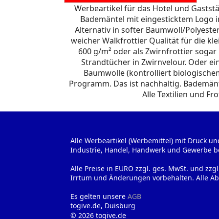
Werbeartikel für das Hotel und Gaststät
Bademäntel mit eingesticktem Logo in
Alternativ in softer Baumwoll/Polyest
weicher Walkfrottier Qualität für die k
600 g/m² oder als Zwirnfrottier sogar
Strandtücher in Zwirnvelour. Oder ei
Baumwolle (kontrolliert biologische
Programm. Das ist nachhaltig. Bademänte
Alle Textilien und F
Alle Werbeartikel (Werbemittel) mit Druck un
Industrie, Handel, Handwerk und Gewerbe b
Alle Preise in EURO zzgl. ges. MwSt. und zzg
Irrtum und Änderungen vorbehalten. Alle Ab
Es gelten unsere
AGB
togive.de, Duisburg
© 2026 togive.de