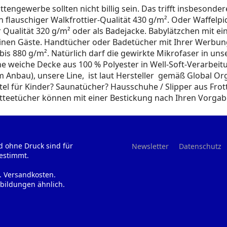
tengewerbe sollten nicht billig sein. Das trifft insbesonde
 flauschiger Walkfrottier-Qualität 430 g/m². Oder Waffelp
er Qualität 320 g/m² oder als Badejacke. Babylätzchen mit 
leinen Gäste. Handtücher oder Badetücher mit Ihrer Werbung 
 bis 880 g/m². Natürlich darf die gewirkte Mikrofaser in u
ne weiche Decke aus 100 % Polyester in Well-Soft-Verarbei
m Anbau), unsere Line, ist laut Hersteller gemäß Global Org
l für Kinder? Saunatücher? Hausschuhe / Slipper aus Frotte
rotteetücher können mit einer Bestickung nach Ihren Vorg
d ohne Druck sind für
Newsletter
Datenschutz
estimmt.
l. Versandkosten.
bildungen ähnlich.