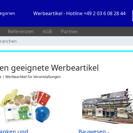
Werbeartikel - Hotline +49 2 03 6 08 28 44
egorien
Referenzen
AGB
Partner
Branchen
en geeignete Werbeartikel
e | Werbeartikel für Veranstaltungen
anken und
Bauwesen -