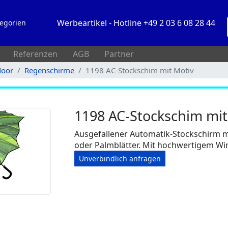
Werbeartikel - Hotline +49 2 03 6 08 28 44
egorien
Referenzen
AGB
Partner
door
Regenschirme
1198 AC-Stockschim mit Motiv
1198 AC-Stockschim mit
Ausgefallener Automatik-Stockschirm 
oder Palmblätter. Mit hochwertigem W
Unverbindlich anfragen