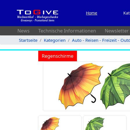
Home
Kat
News
Technische Informationen
Newsletter
Startseite
Kategorien
Auto - Reisen - Freizeit - Out
Regenschirme