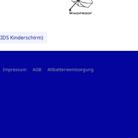
4KIDS Kinderschirm)
Impressum
AGB
Altbatterieentsorgung