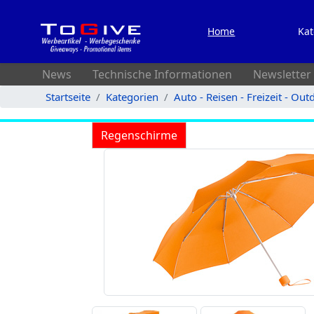
Home
Kat
News
Technische Informationen
Newsletter
Startseite
Kategorien
Auto - Reisen - Freizeit - Out
Regenschirme