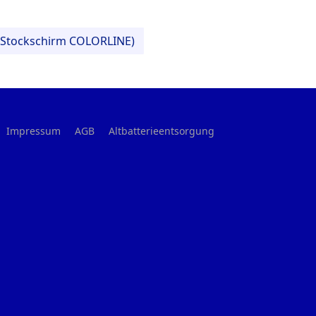
C-Stockschirm COLORLINE)
Impressum
AGB
Altbatterieentsorgung