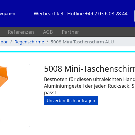
Werbeartikel - Hotline +49 2 03 6 08 28 44
egorien
Referenzen
AGB
Partner
door
Regenschirme
5008 Mini-Taschenschirm ALU
5008 Mini-Taschenschi
Bestnoten für diesen ultraleichten Han
Aluminiumgestell der jeden Rucksack, 
passt.
Unverbindlich anfragen