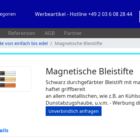
Werbeartikel - Hotline +49 2 03 6 08 28 44
egorien
Referenzen
AGB
Partner
fte von einfach bis edel
Magnetische Bleistifte
Magnetische Bleistifte
Schwarz durchgefärbter Bleistift mit m
haftet griffbereit
an allem metallischen, wie z.B. an Kühl
Dunstabzugshaube, u.v.m. - Werbung die
Unverbindlich anfragen
ails