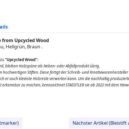
ails
 from Upcycled Wood
lau, Hellgrün, Braun
.
 zu
"Upcycled Wood"
:
rd, bleiben Holzspäne als Neben- oder Abfallprodukt übrig.
 hochwertigen Stiften. Diese fertigt der Schreib- und Kreativwarenhersteller
ch er auch kleinste Holzreste verwerten kann. Um die nachhaltig produziert
cht erkennbar zu machen, kennzeichnet STAEDTLER sie ab 2022 mit dem Hin
xtmarker)
Nächster Artikel (Bleistift 