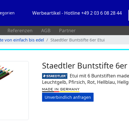
Werbeartikel - Hotline +49 2 03 6 08 28 44
egorien
Referenzen
AGB
Partner
fte von einfach bis edel
Staedtler Buntstifte 6er Etui
Staedtler Buntstifte 6er
Etui mit 6 Buntstiften mad
Leuchtgelb, Pfirsich, Rot, Hellblau, Hell
Unverbindlich anfragen