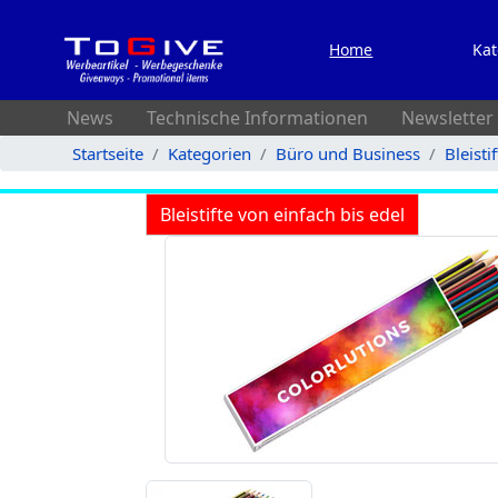
Home
Kat
News
Technische Informationen
Newsletter
Startseite
Kategorien
Büro und Business
Bleisti
Bleistifte von einfach bis edel