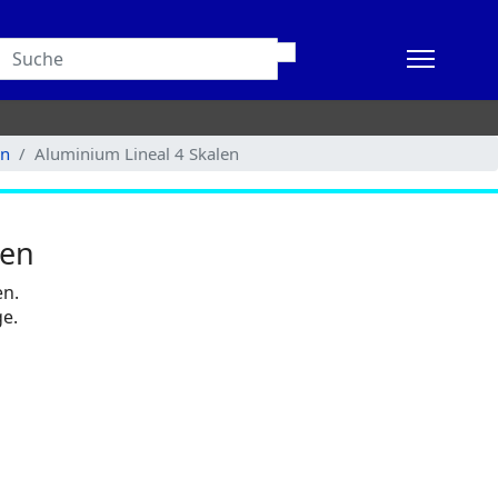
en
Aluminium Lineal 4 Skalen
len
en.
ge.