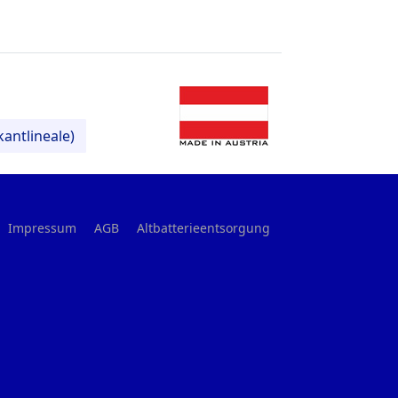
antlineale)
Impressum
AGB
Altbatterieentsorgung