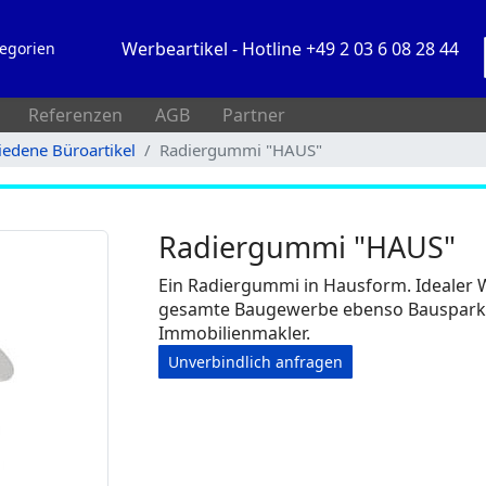
Werbeartikel - Hotline +49 2 03 6 08 28 44
egorien
Referenzen
AGB
Partner
iedene Büroartikel
Radiergummi "HAUS"
Radiergummi "HAUS"
Ein Radiergummi in Hausform. Idealer 
gesamte Baugewerbe ebenso Bauspark
Immobilienmakler.
Unverbindlich anfragen