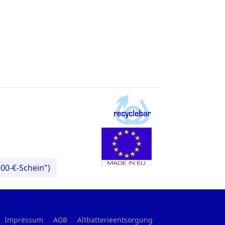
00-€-Schein")
Impressum
AGB
Altbatterieentsorgung