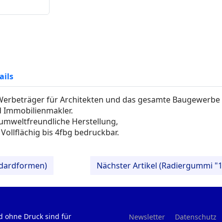
ails
 Werbeträger für Architekten und das gesamte Baugewerbe
 Immobilienmakler.
 umweltfreundliche Herstellung,
Vollflächig bis 4fbg bedruckbar.
ndardformen)
Nächster Artikel (Radiergummi "1
d ohne Druck sind für
Newsletter
Datenschutz