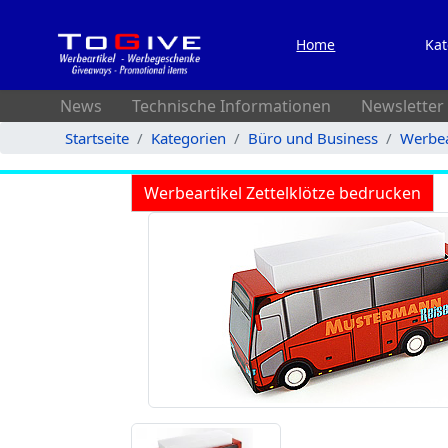
Home
Kat
News
Technische Informationen
Newsletter
Startseite
Kategorien
Büro und Business
Werbea
Werbeartikel Zettelklötze bedrucken