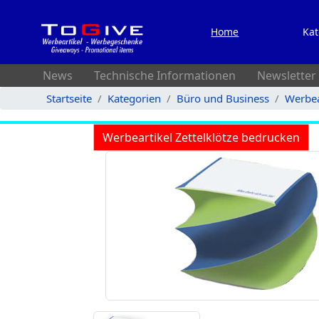
Home
Kat
News
Technische Informationen
Newsletter
Startseite
Kategorien
Büro und Business
Werbea
Werbeartikel Zettelklötze bedrucken