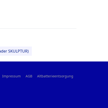
uader SKULPTUR)
Impressum
AGB
Altbatterieentsorgung