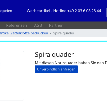
Werbeartikel - Hotline +49 2 03 6 08 28 44
egorien
Referenzen
AGB
Partner
rtikel Zettelklötze bedrucken
Spiralquader
Spiralquader
Mit diesen Notizquader haben Sie den D
Unverbindlich anfragen