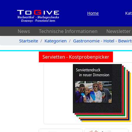
Home
Kat
News
Technische Informationen
Newsletter
Startseite
Kategorien
Gastronomie - Hotel - Bewir
Servietten - Kostprobenpicker