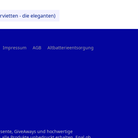
rvietten - die eleganten)
Impressum
AGB
Altbatterieentsorgung
räsente, GiveAways und hochwertige
 alle Produkte unbedruckt erhalten. Egal ob