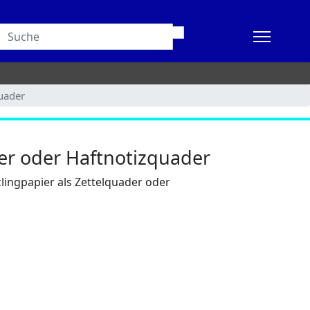
uader
er oder Haftnotizquader
lingpapier als Zettelquader oder