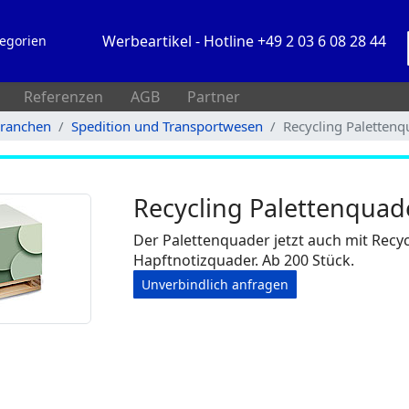
Werbeartikel - Hotline +49 2 03 6 08 28 44
egorien
Referenzen
AGB
Partner
Branchen
Spedition und Transportwesen
Recycling Palettenq
Recycling Palettenquad
Der Palettenquader jetzt auch mit Recyc
Hapftnotizquader. Ab 200 Stück.
Unverbindlich anfragen