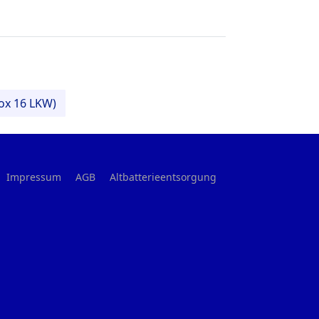
box 16 LKW)
Impressum
AGB
Altbatterieentsorgung