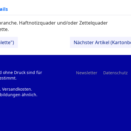
ails
kbranche. Haftnotizquader und/oder Zettelquader
tte.
lette")
Nächster Artikel (Karton
d ohne Druck sind für
Newsletter
Datenschutz
estimmt.
l. Versandkosten.
bildungen ähnlich.