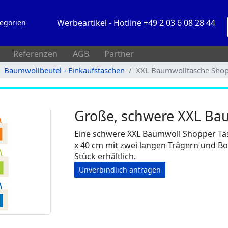
Werbeartikel - Hotline +49 2 03 6 08 28 44
egorien
Referenzen
AGB
Partner
Baumwollbeutel - Einkaufstaschen
XXL Baumwolltasche Sho
Große, schwere XXL Ba
Eine schwere XXL Baumwoll Shopper Tasc
x 40 cm mit zwei langen Trägern und Bo
Stück erhältlich.
Unverbindlich anfragen