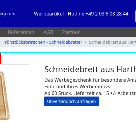
Werbeartikel - Hotline +49 2 03 6 08 28 44
egorien
Referenzen
AGB
Partner
Frühstücksbrettchen - Schneidebretter
Schneidebrett aus Har
Schneidebrett aus Hart
Das Werbegeschenk für besondere Anläss
Einbrand Ihres Werbemotivs.
Ab 60 Stück. Lieferzeit ca. 15 +/- Arbeits
Unverbindlich anfragen