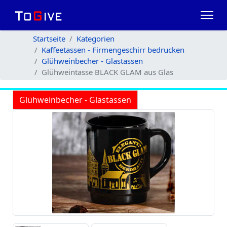
Startseite
Kategorien
Kaffeetassen - Firmengeschirr bedrucken
Glühweinbecher - Glastassen
Glühweintasse BLACK GLAM aus Glas
Glühweinbecher - Glastassen