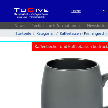
Home
Kat
News
Technische Informationen
Newsletter
Startseite
Kategorien
Kaffeetassen - Firmengeschi
Kaffeebecher und Kaffeetassen bedruc