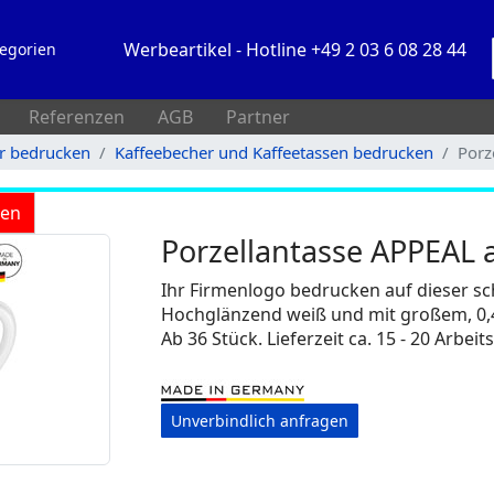
Werbeartikel - Hotline +49 2 03 6 08 28 44
egorien
Referenzen
AGB
Partner
rr bedrucken
Kaffeebecher und Kaffeetassen bedrucken
Porz
ken
Porzellantasse APPEAL 
Ihr Firmenlogo bedrucken auf dieser sc
Hochglänzend weiß und mit großem, 0,4
Ab 36 Stück. Lieferzeit ca. 15 - 20 Arbeit
Unverbindlich anfragen