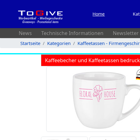
Home
Kat
News
Technische Informationen
Newsletter
Startseite
Kategorien
Kaffeetassen - Firmengeschi
Kaffeebecher und Kaffeetassen bedruc