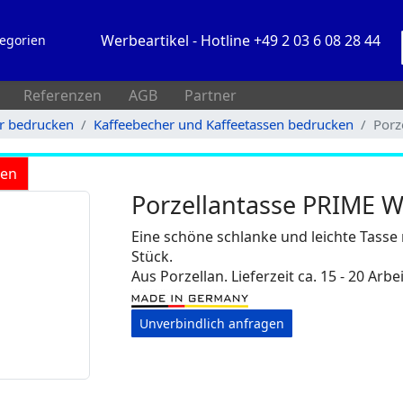
Werbeartikel - Hotline +49 2 03 6 08 28 44
egorien
Referenzen
AGB
Partner
rr bedrucken
Kaffeebecher und Kaffeetassen bedrucken
Porz
ken
Porzellantasse PRIME W
Eine schöne schlanke und leichte Tass
Stück.
Aus Porzellan. Lieferzeit ca. 15 - 20 Arbe
Unverbindlich anfragen