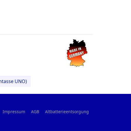
antasse UNO)
Impressum
AGB
Altbatterieentsorgung