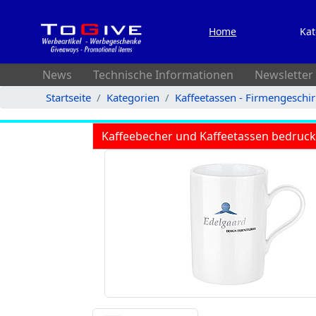
Home
Kat
News
Technische Informationen
Newsletter
Startseite
Kategorien
Kaffeetassen - Firmengeschi
Kaffeebecher und Kaffeetassen bedruc