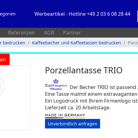
Werbeartikel - Hotline +49 2 03 6 08 28 44
egorien
Referenzen
AGB
Partner
rr bedrucken
Kaffeebecher und Kaffeetassen bedrucken
Porz
ken
Porzellantasse TRIO
Der Becher TRIO ist passend
Eine Tasse malmit einem extravaganten
Ein Logodruck mit Ihrem Firmenlogo ist
Lieferzeit ca. 20 Arbeitstage.
Unverbindlich anfragen