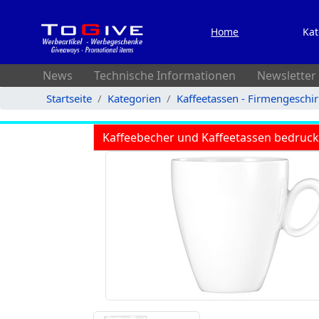
Home
Kat
News
Technische Informationen
Newsletter
Startseite
Kategorien
Kaffeetassen - Firmengeschi
Kaffeebecher und Kaffeetassen bedruc