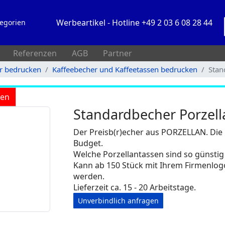
Werbeartikel - Hotline +49 2 03 6 08 28 44
egorien
Referenzen
AGB
Partner
rr bedrucken
Kaffeebecher und Kaffeetassen bedrucken
Stan
ken
Standardbecher Porzell
Der Preisb(r)echer aus PORZELLAN. Die P
Budget.
Welche Porzellantassen sind so günsti
Kann ab 150 Stück mit Ihrem Firmenlo
werden.
Lieferzeit ca. 15 - 20 Arbeitstage.
Unverbindlich anfragen