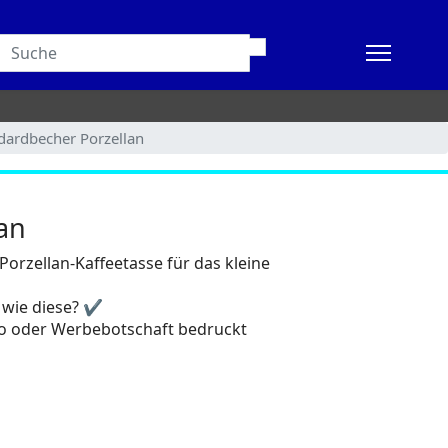
dardbecher Porzellan
an
orzellan-Kaffeetasse für das kleine
g wie diese? ✔
go oder Werbebotschaft bedruckt