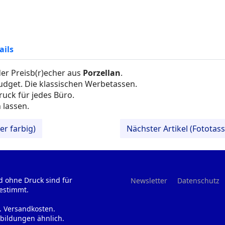
ails
der Preisb(r)echer aus
Porzellan
.
Budget. Die klassischen Werbetassen.
uck für jedes Büro.
 lassen.
er farbig)
Nächster Artikel (Fototass
d ohne Druck sind für
Newsletter
Datenschutz
estimmt.
l. Versandkosten.
bildungen ähnlich.