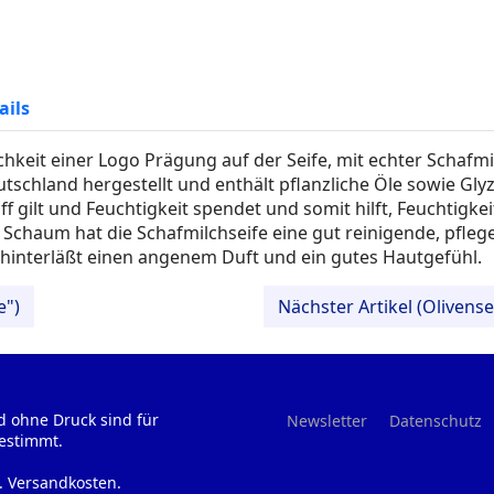
ails
hkeit einer Logo Prägung auf der Seife, mit echter Schafmil
tschland hergestellt und enthält pflanzliche Öle sowie Glyz
f gilt und Feuchtigkeit spendet und somit hilft, Feuchtigke
Schaum hat die Schafmilchseife eine gut reinigende, pfle
hinterläßt einen angenem Duft und ein gutes Hautgefühl.
e")
Nächster Artikel (Olivense
d ohne Druck sind für
Newsletter
Datenschutz
estimmt.
l. Versandkosten.