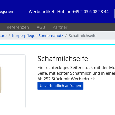
Werbeartikel - Hotline +49 2 03 6 08 28 44
egorien
Referenzen
AGB
Partner
care
Körperpflege - Sonnenschutz
Schafmilchseife
Schafmilchseife
Ein rechteckiges Seifenstück mit der M
Seife, mit echter Schafmilch und in ein
Ab 252 Stück mit Werbedruck.
Unverbindlich anfragen