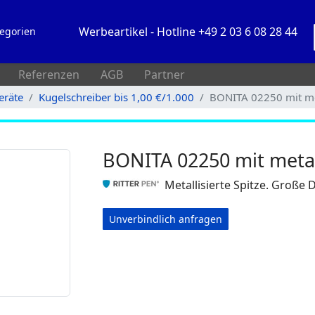
Werbeartikel - Hotline +49 2 03 6 08 28 44
egorien
Referenzen
AGB
Partner
eräte
Kugelschreiber bis 1,00 €/1.000
BONITA 02250 mit meta
BONITA 02250 mit metall
Metallisierte Spitze. Große D
Unverbindlich anfragen