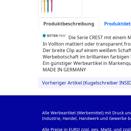
Produktbeschreibung
Produktdet
Die Serie CREST mit einem Me
In Vollton mattiert oder transparent fro
Der breite Clip auf einem weißem Schaft 
Werbebotschaft im brillianten farbigen 
Ein günstiger Werbeartikel in Markenqua
MADE IN GERMANY
Vorheriger Artikel (Kugelschreiber INSI
Alle Werbeartikel (Werbemittel) mit Druck un
Industrie, Handel, Handwerk und Gewerbe b
Alle Preise in EURO zzgl. ges. MwSt. und zzg