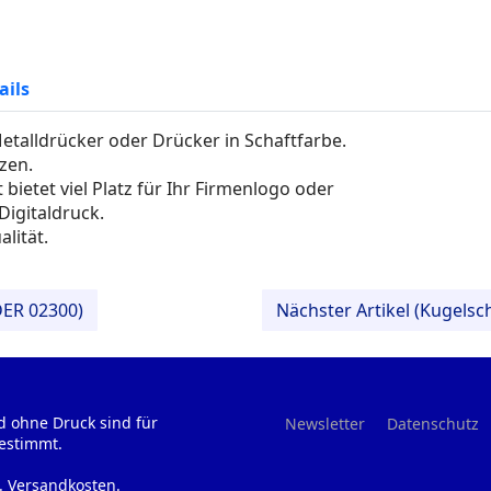
ails
talldrücker oder Drücker in Schaftfarbe.
zen.
bietet viel Platz für Ihr Firmenlogo oder
Digitaldruck.
lität.
DER 02300)
Nächster Artikel (Kugels
d ohne Druck sind für
Newsletter
Datenschutz
estimmt.
l. Versandkosten.