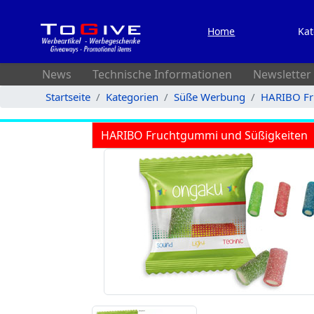
Home
Kat
News
Technische Informationen
Newsletter
Startseite
Kategorien
Süße Werbung
HARIBO Fr
HARIBO Fruchtgummi und Süßigkeiten