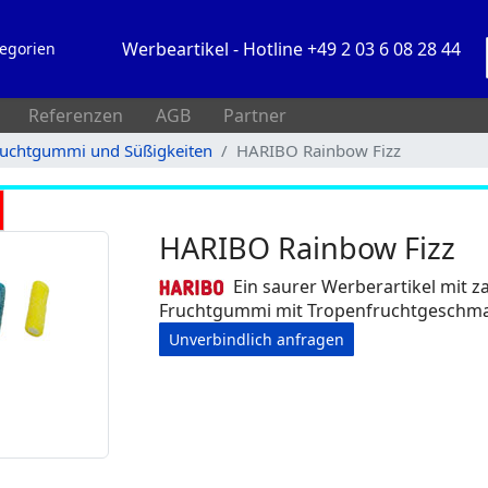
Werbeartikel - Hotline +49 2 03 6 08 28 44
egorien
Referenzen
AGB
Partner
uchtgummi und Süßigkeiten
HARIBO Rainbow Fizz
HARIBO Rainbow Fizz
Ein saurer Werberartikel mit z
Fruchtgummi mit Tropenfruchtgeschma
Unverbindlich anfragen