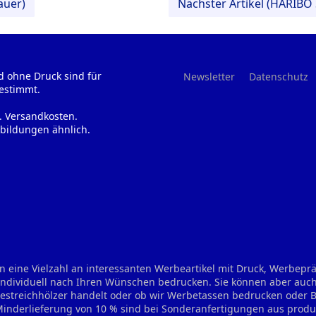
auer)
Nächster Artikel (HARIBO 
d ohne Druck sind für
Newsletter
Datenschutz
estimmt.
l. Versandkosten.
bildungen ähnlich.
n eine Vielzahl an interessanten Werbeartikel mit Druck, Werbep
 individuell nach Ihren Wünschen bedrucken. Sie können aber auch
treichhölzer handelt oder ob wir Werbetassen bedrucken oder Bie
 Minderlieferung von 10 % sind bei Sonderanfertigungen aus prod