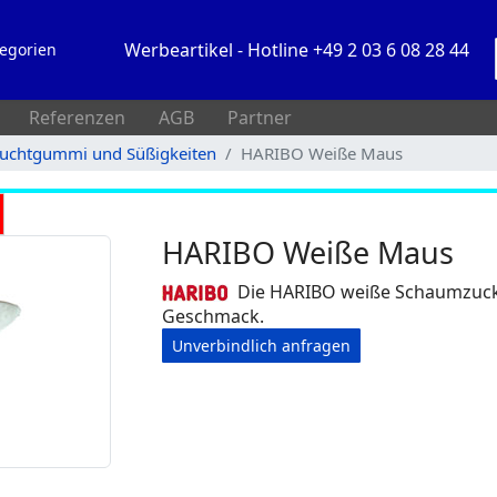
Werbeartikel - Hotline +49 2 03 6 08 28 44
egorien
Referenzen
AGB
Partner
uchtgummi und Süßigkeiten
HARIBO Weiße Maus
HARIBO Weiße Maus
Die HARIBO weiße Schaumzucke
Geschmack.
Unverbindlich anfragen