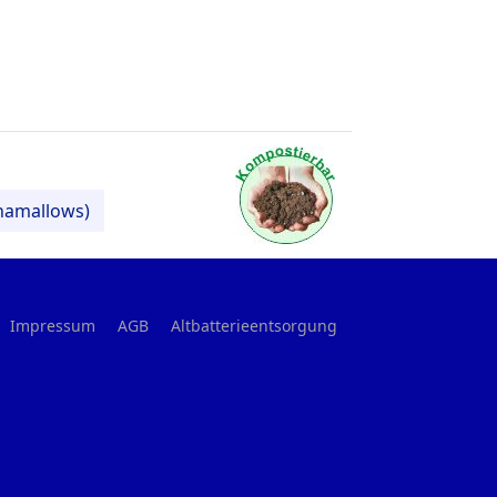
Chamallows)
Impressum
AGB
Altbatterieentsorgung