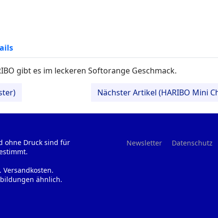
ails
BO gibt es im leckeren Softorange Geschmack.
ster)
Nächster Artikel (HARIBO Mini 
d ohne Druck sind für
Newsletter
Datenschutz
estimmt.
l. Versandkosten.
bildungen ähnlich.