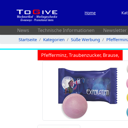
Home
Kat
News
Technische Informationen
Newsletter
Startseite
Kategorien
Süße Werbung
Pfeffermin
Pfefferminz, Traubenzucker, Brause,