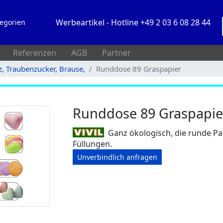
Werbeartikel - Hotline +49 2 03 6 08 28 44
egorien
Referenzen
AGB
Partner
z, Traubenzucker, Brause,
Runddose 89 Graspapier
Runddose 89 Graspapie
Ganz ökologisch, die runde P
Füllungen.
Unverbindlich anfragen