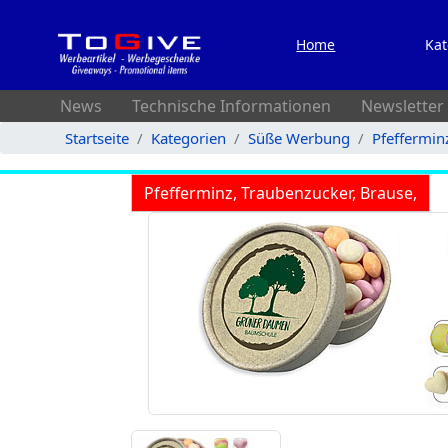
Home
Kat
News
Technische Informationen
Newsletter
Startseite
Kategorien
Süße Werbung
Pfeffermin
Pfefferminz, Traubenzucker, Brause,