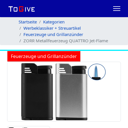
Startseite
Kategorien
Werbeklassiker + Streuartikel
Feuerzeuge und Grillanzünder
ZORR Metallfeuerzeug QUATTRO Jet-Flame
Feuerzeuge und Grillanzünder