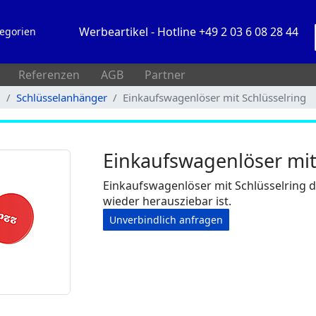
Werbeartikel - Hotline +49 2 03 6 08 28 44
egorien
Referenzen
AGB
Partner
l
Schlüsselanhänger
Einkaufswagenlöser mit Schlüsselring
Einkaufswagenlöser mit
Einkaufswagenlöser mit Schlüsselring 
wieder herausziebar ist.
Unverbindlich anfragen