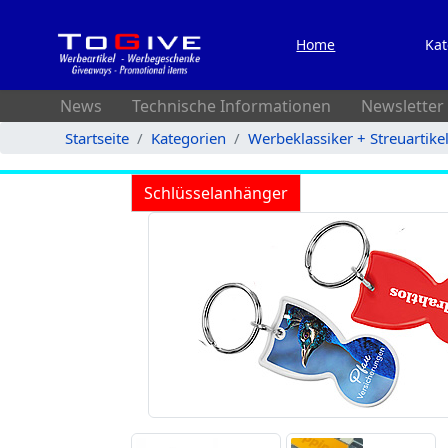
Home
Kat
News
Technische Informationen
Newsletter
Startseite
Kategorien
Werbeklassiker + Streuartike
Schlüsselanhänger