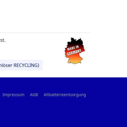
st.
enlöser RECYCLING)
Impressum
AGB
Altbatterieentsorgung