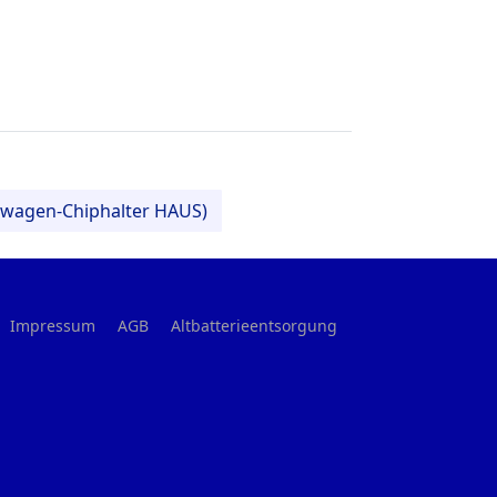
fswagen-Chiphalter HAUS)
Impressum
AGB
Altbatterieentsorgung