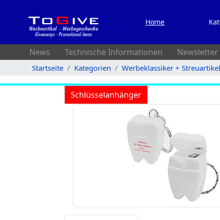
Home
Kat
News
Technische Informationen
Newsletter
Startseite
Kategorien
Werbeklassiker + Streuartike
Schlüsselanhänger