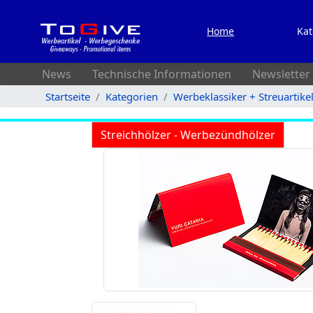
Home
Kat
News
Technische Informationen
Newsletter
Startseite
Kategorien
Werbeklassiker + Streuartike
Streichhölzer - Werbezündhölzer