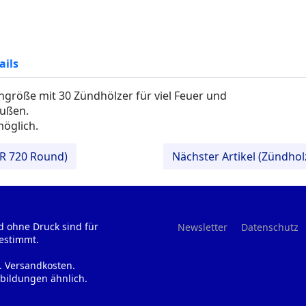
ails
ngröße mit 30 Zündhölzer für viel Feuer und
außen.
öglich.
BR 720 Round)
Nächster Artikel (Zündho
d ohne Druck sind für
Newsletter
Datenschutz
estimmt.
l. Versandkosten.
bildungen ähnlich.