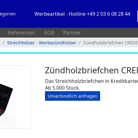
Werbeartikel - Hotline +49 2 03 6 08 28 44
egorien
Referenzen
AGB
Partner
l
Streichhölzer - Werbezündhölzer
Zündholzbriefchen CRED
Zündholzbriefchen CR
Das Streichholzbriefchen in Kreditkarte
Ab 5.000 Stück.
Unverbindlich anfragen