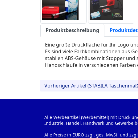
Produktbeschreibung
Produktdet
Eine große Druckfläche für Ihr Logo u
Es sind viele Farbkombinationen aus 
stabilen ABS-Gehäuse mit Stopper und 
Handschlaufe in verschiedenen Farben er
Vorheriger Artikel (STABILA Taschenma
Alle Werbeartikel (Werbemittel) mit Druck un
Industrie, Handel, Handwerk und Gewerbe b
Alle Preise in EURO zzgl. ges. MwSt. und zzg