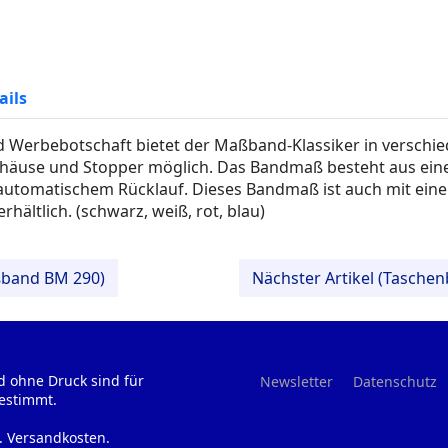
ails
nd Werbebotschaft bietet der Maßband-Klassiker in verschi
Gehäuse und Stopper möglich. Das Bandmaß besteht aus ei
automatischem Rücklauf. Dieses Bandmaß ist auch mit ein
hältlich. (schwarz, weiß, rot, blau)
ßband BM 290)
Nächster Artikel (Tasch
d ohne Druck sind für
Newsletter
Datenschutz
estimmt.
l. Versandkosten.