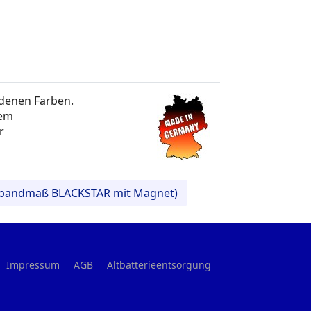
edenen Farben.
nem
er
enbandmaß BLACKSTAR mit Magnet)
Impressum
AGB
Altbatterieentsorgung