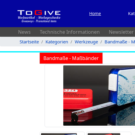
Home
Kat
News
Technische Informationen
Newsletter
Startseite
Kategorien
Werkzeuge
Bandmaße - M
Bandmaße - Maßbänder