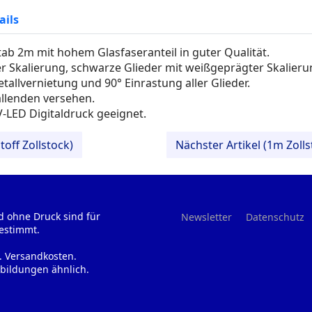
ails
ab 2m mit hohem Glasfaseranteil in guter Qualität.
r Skalierung, schwarze Glieder mit weißgeprägter Skalier
tallvernietung und 90° Einrastung aller Glieder.
allenden versehen.
V-LED Digitaldruck geeignet.
off Zollstock)
Nächster Artikel (1m Zol
d ohne Druck sind für
Newsletter
Datenschutz
estimmt.
l. Versandkosten.
bildungen ähnlich.