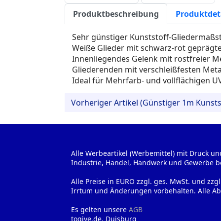
Produktbeschreibung
Produktdet
Sehr günstiger Kunststoff-Gliedermaßst
Weiße Glieder mit schwarz-rot geprägte
Innenliegendes Gelenk mit rostfreier Me
Gliederenden mit verschleißfesten Met
Ideal für Mehrfarb- und vollflächigen U
Vorheriger Artikel (Günstiger 1m Kunstst
Alle Werbeartikel (Werbemittel) mit Druck un
Industrie, Handel, Handwerk und Gewerbe b
Alle Preise in EURO zzgl. ges. MwSt. und zzg
Irrtum und Änderungen vorbehalten. Alle Ab
Es gelten unsere
AGB
togive.de, Duisburg