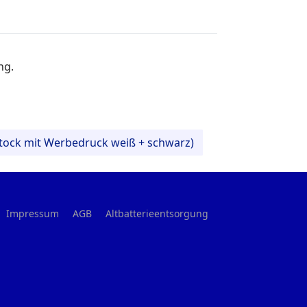
ung.
lstock mit Werbedruck weiß + schwarz)
Impressum
AGB
Altbatterieentsorgung