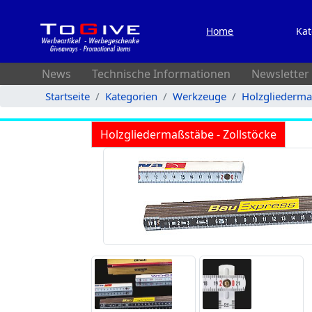
Home
Kat
News
Technische Informationen
Newsletter
Startseite
Kategorien
Werkzeuge
Holzgliedermaß
Holzgliedermaßstäbe - Zollstöcke