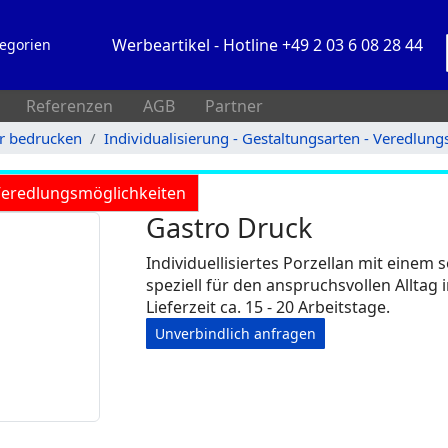
Werbeartikel - Hotline +49 2 03 6 08 28 44
egorien
Referenzen
AGB
Partner
rr bedrucken
Individualisierung - Gestaltungsarten - Veredlun
 Veredlungsmöglichkeiten
Gastro Druck
Individuellisiertes Porzellan mit einem
speziell für den anspruchsvollen Allta
Lieferzeit ca. 15 - 20 Arbeitstage.
Unverbindlich anfragen