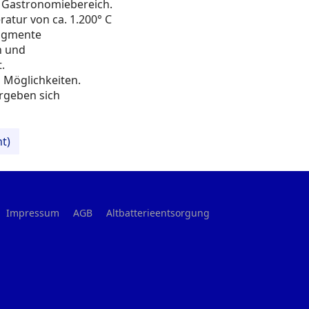
im Gastronomiebereich.
atur von ca. 1.200° C
pigmente
n und
.
n Möglichkeiten.
rgeben sich
nt)
Impressum
AGB
Altbatterieentsorgung