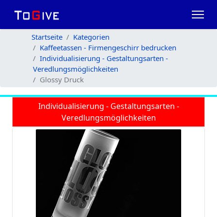
Startseite
Kategorien
Kaffeetassen - Firmengeschirr bedrucken
Individualisierung - Gestaltungsarten -
Veredlungsmöglichkeiten
Glossy Druck
Individualisierung - Gestaltungsarten -
Veredlungsmöglichkeiten